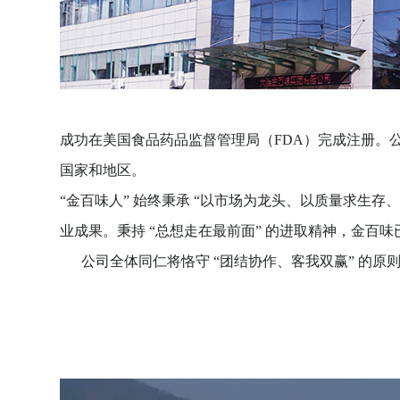
成功在美国食品药品监督管理局（FDA）完成注册。
国家和地区。
“金百味人” 始终秉承 “以市场为龙头、以质量求
业成果。秉持 “总想走在最前面” 的进取精神，金百
公司全体同仁将恪守 “团结协作、客我双赢” 的原