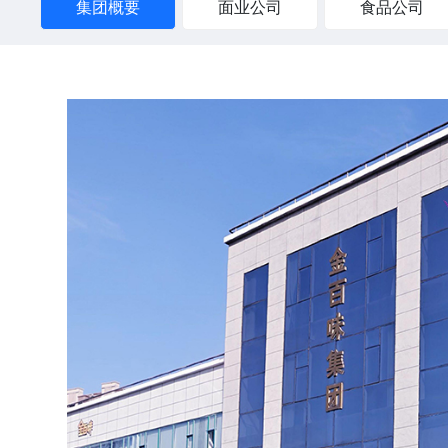
集团概要
面业公司
食品公司