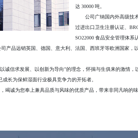
达 30000 吨。
公司广纳国内外高级技术人
过进出口卫生注册认证、BRC 
SO22000 食品安全管理
公司产品远销英国、德国、意大利、法国、西班牙等欧洲国家，以及
生存、以诚信求发展、以创新为导向”的理念，怀揣与生俱来的激情
味已成长为保鲜湿面行业极具竞争力的开拓者。
则，竭诚为您奉上兼具品质与风味的优质产品，带来非同凡响的