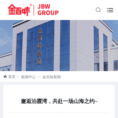


首页
新闻中心
金百味新闻
邂逅泊霞湾，共赴一场山海之约~