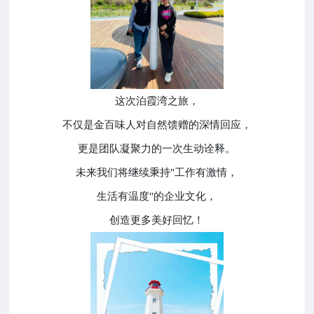
这次泊霞湾之旅，
不仅是金百味人对自然馈赠的深情回应，
更是团队凝聚力的一次生动诠释。
未来我们将继续秉持"工作有激情，
生活有温度"的企业文化，
创造更多美好回忆！