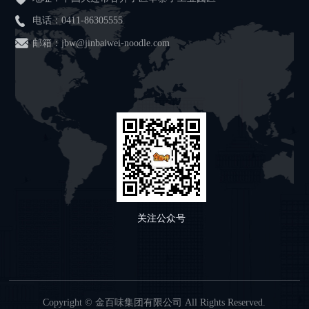
电话：
0411-86305555
邮箱：jbw@jinbaiwei-noodle.com
关注公众号
Copyright © 金百味集团有限公司 All Rights Reserved.