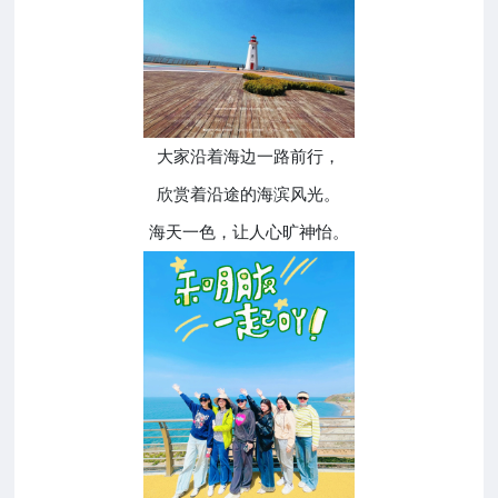
大家沿着海边一路前行，
欣赏着沿途的海滨风光。
海天一色，让人心旷神怡。