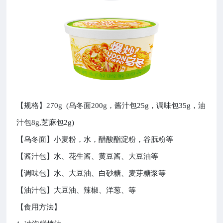
【规格】270g (乌冬面200g，酱汁包25g，调味包35g，油
汁包8g,芝麻包2g)
【乌冬面】小麦粉，水，醋酸酯淀粉，谷朊粉等
【酱汁包】水、花生酱、黄豆酱、大豆油等
【调味包】水、大豆油、白砂糖、麦芽糖浆等
【油汁包】大豆油、辣椒、洋葱、等
【食用方法】