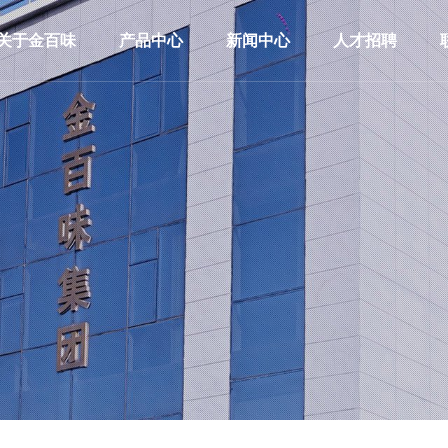
关于金百味
产品中心
新闻中心
人才招聘