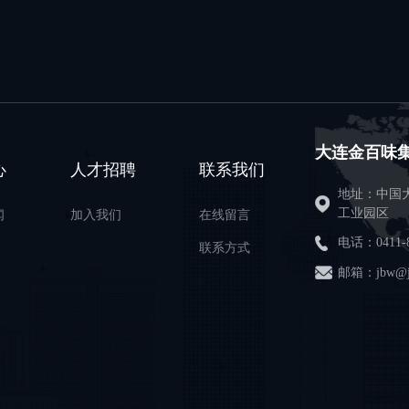
大连金百味
心
人才招聘
联系我们
地址：中国
工业园区
闻
加入我们
在线留言
电话：
0411-
联系方式
邮箱：jbw@jin