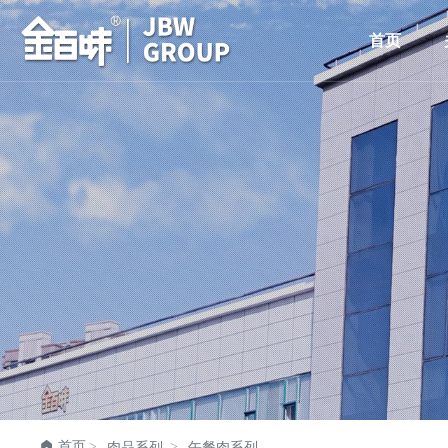
首页

首页
肉品系列
午餐肉系列